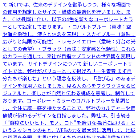
て 新CIでは、従来のデザインを継承しつつ、様々な場面で
の使用を想定したサイズ・構成の最適化を行いました。ま
た、CIの刷新に伴い、以下の4色を新たなコーポレートカラ
ーとして設定しております。 ・コバルトブルー（意味：空
や海を象徴し、深さと信念を表現）・スカイブルー（意味：
広がりと無限の可能性）・レモンイエロー（意味：灯台の光
としての希望）・ブラック（意味：安定感と信頼性）これら
のカラーを通して、弊社が目指すブランドの世界観を表現し
ています。 サイトデザインについて 新しいコーポレートサ
イトでは、弊社がバリューとして掲げる「一生青春 まず自
分たちが楽しむ」という理念を反映し、「遊び心」のあるデ
ザインを採用いたしました。見る人の心をワクワクさせるビ
ジュアルと、楽しさが自然と伝わる構成を意識し、制作して
おります。コーポレートカラーのコバルトブルーを基調と
し、全体に統一感を持たせることで、弊社のカルチャーや価
値観が伝わるデザインを目指しました。弊社は、引き続き
「“鮮度のいいヒト、モノ、コト”を適切な場所に届ける」と
いうミッションのもと、WEBの力を最大限に活用して、地域
の資源を全国、世界に広げるための仕掛けの先導役を目指し