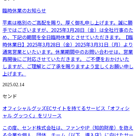
臨時休業のお知らせ
平素は格別のご高配を賜り、厚く御礼申し上げます。誠に勝
手ではございますが、2025年3月28日（金）は全社行事のた
め、下記の期間を全日臨時休業とさせていただきます。【臨
時休業日】2025年3月28日（金）2025年3月31日（月）より
通常営業といたいます。休業期間中のお問い合わせは、営業
再開後にご対応させていただきます。 ご不便をおかけいた
しますが、ご理解とご了承を賜りますよう宜しくお願い申し
上げます。
2025.02.14
センド
オフィシャルグッズECサイトを持てるサービス「オフィシ
ャル グッつく」をリリース
この度、センド株式会社は、ファンやIP（知的財産）を抱え
る企業や個人、団体、チーム（以下、導入店）に向けたサー