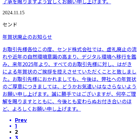
了承を賜りますよう宜しくお願い申し上げます。
2024.11.15
センド
年賀状廃止のお知らせ
お取引先様各位この度、センド株式会社では、虚礼廃止の流
れや近年の自然環境意識の高まり、デジタル環境へ移行を鑑
み、来年2025年より、すべてのお取引先様に対し、はがき
による年賀状のご挨拶を控えさせていただくことと致しまし
た。お取引先様におかれましても、今後は、弊社への年賀状
のご厚意につきましては、どうかお気遣いはなさらないよう
お願い申し上げます。誠に勝手ではございますが、何卒ご理
解を賜りますとともに、今後とも変わらぬお付き合いのほ
ど、よろしくお願い申し上げます。
Prev
1
2
3