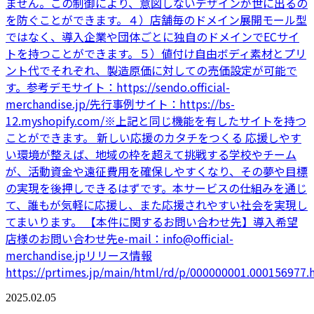
ません。この制御により、意図しないデザインが世に出るの
を防ぐことができます。４）店舗毎のドメイン展開モール型
ではなく、導入企業や団体ごとに独自のドメインでECサイ
トを持つことができます。５）値付け自由ボディ素材とプリ
ント代でそれぞれ、製造原価に対しての売価設定が可能で
す。参考デモサイト：https://sendo.official-
merchandise.jp/先行事例サイト：https://bs-
12.myshopify.com/※上記と同じ機能を有したサイトを持つ
ことができます。 新しい応援のカタチをつくる 応援しやす
い環境が整えば、地域の枠を超えて挑戦する学校やチーム
が、活動資金や遠征費用を確保しやすくなり、その夢や目標
の実現を後押しできるはずです。本サービスの仕組みを通じ
て、誰もが気軽に応援し、また応援されやすい社会を実現し
てまいります。 【本件に関するお問い合わせ先】導入希望
店様のお問い合わせ先e-mail：info@official-
merchandise.jpリリース情報
https://prtimes.jp/main/html/rd/p/000000001.000156977.
2025.02.05