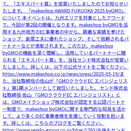
て、「エキスパート賞」を受賞いたしましたのでお知らせい
たします。 「makeshop AWARD FUKUOKA 2025 byGMO」
について 本イベントは、九州エリアを対象としたアワード
で、今回が第2回の開催となります。makeshop byGMOを活
用する九州地方のEC事業者の中から、顕著な実績を挙げた
ショップ、創意工夫に優れたショップ、そして信頼されるパ
ートナーなどが表彰されます。このたび、makeshop
byGMOの機能を深く理解し、活用しているパートナーに贈
られる「エキスパート賞」を、当社センド株式会社が受賞い
たしました。詳しくは、以下の公式サイトをご覧ください。
https://www.makeshop.co.jp/news/press/2025-05-19/ま
た、当社取締役の佐山が「GMOクラウドEC エバンジェリス
ト」第1期メンバーとして就任いたしました。 センド株式会
社取締役 佐山 「GMOクラウドEC エバンジェリスト」と
は、GMOメイクショップ株式会社が認定する公認パートナ
ー制度で、makeshop byGMOに関する専門的な知見を活か
して、より多くのEC事業者様を支援していく役割を担いま
す。詳しくは、こちらのブログをご覧ください。
https://www.sendo-group.co.jp/blog/1293/今後もセンド