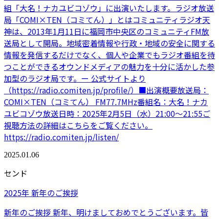
組「大名！ナカユビコゾウ」に出演いたします。ラジオ放送
局「COMI×TEN（コミてん）」とはコミュニティラジオ天
神は、2013年1月11日に福岡市中央区のコミュニティFM放
送局として開局。地域密着情報や行政・地域の安全に関する
情報を発信するだけでなく、個人や企業でもラジオ番組を待
つことができるオウンドメディアの魅力を十分に活かした参
加型のラジオ局です。ー 公式サイトより
（https://radio.comiten.jp/profile/）■出演概要放送局：
COMI×TEN（コミてん） FM77.7MHz番組名：大名！ナカ
ユビコゾウ放送日時：2025年2月5日（水）21:00～21:55ご
視聴方法の詳細はこちらをご覧ください。
https://radio.comiten.jp/listen/
2025.01.06
センド
2025年 新年のご挨拶
新年のご挨拶 新年、明けましておめでとうございます。皆