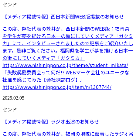
センド
【メディア掲載情報】西日本新聞WEB版掲載のお知らせ
この度、弊社代表の笠井が、西日本新聞のWEB版：福岡県
を学生が夢を描ける日本一の街にしていくメディア「ガクミ
カ」にて、インタビューされましたので記事をご紹介いたし
ます。是非ご覧ください。福岡県を学生が夢を描ける日本一
の街にしていくメディア「ガクミカ」
https://www.nishinippon.co.jp/theme/student_mikata/
『失敗奨励委員会って何だ!? WEBマーケ会社のユニークな
社風を感じてみた【会社探訪ログ】』
https://www.nishinippon.co.jp/item/n/1307744/
2025.02.05
センド
【メディア掲載情報】ラジオ出演のお知らせ
この度、弊社代表の笠井が、福岡の地域に密着したラジオ番