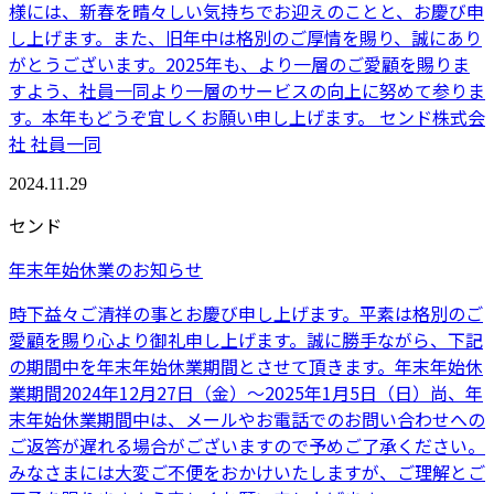
様には、新春を晴々しい気持ちでお迎えのことと、お慶び申
し上げます。また、旧年中は格別のご厚情を賜り、誠にあり
がとうございます。2025年も、より一層のご愛顧を賜りま
すよう、社員一同より一層のサービスの向上に努めて参りま
す。本年もどうぞ宜しくお願い申し上げます。 センド株式会
社 社員一同
2024.11.29
センド
年末年始休業のお知らせ
時下益々ご清祥の事とお慶び申し上げます。平素は格別のご
愛顧を賜り心より御礼申し上げます。誠に勝手ながら、下記
の期間中を年末年始休業期間とさせて頂きます。年末年始休
業期間2024年12月27日（金）～2025年1月5日（日）尚、年
末年始休業期間中は、メールやお電話でのお問い合わせへの
ご返答が遅れる場合がございますので予めご了承ください。
みなさまには大変ご不便をおかけいたしますが、ご理解とご